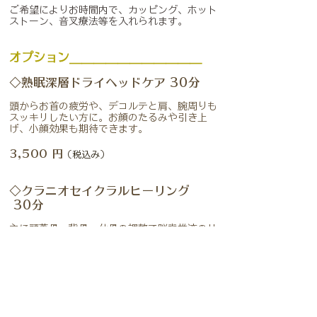
ご希望によりお時間内で、
カッピング、ホット
ストーン、音叉療法等を入れられます。
オプション＿＿＿＿＿＿＿＿＿＿＿
◇熟眠深層ドライヘッドケア
30分
頭からお首の疲労や、デコルテと肩、腕周りも
スッキリしたい方に。お顔のたるみや引き上
げ、小顔効果も期待できます。
3,500 円
（税込み）
◇クラニオセイクラルヒーリング
30分
主に頭蓋骨、背骨、仙骨の調整で脳脊椎液のリ
ズムが整い、自律神経や生命エネルギーが活性
化する、優しく心地良い施術です。神経疲労の
強い時、眠りにくい時等に特にお勧めです。
3,500 円
（税込み）